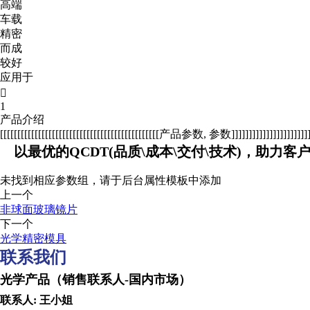
高端
车载
精密
而成
较好
应用于

1
产品介绍
[[[[[[[[[[[[[[[[[[[[[[[[[[[[[[[[[[[[[[[[[[[[[[产品参数, 参数]]]]]]]]]]]]]]]]]]]]]]]]]
以最优的QCDT(品质\成本\交付\技术)，助力客
未找到相应参数组，请于后台属性模板中添加
上一个
非球面玻璃镜片
下一个
光学精密模具
联系我们
光学产品（销售联系人-国内市场） Optical produc
联系人: 王小姐 Contact per