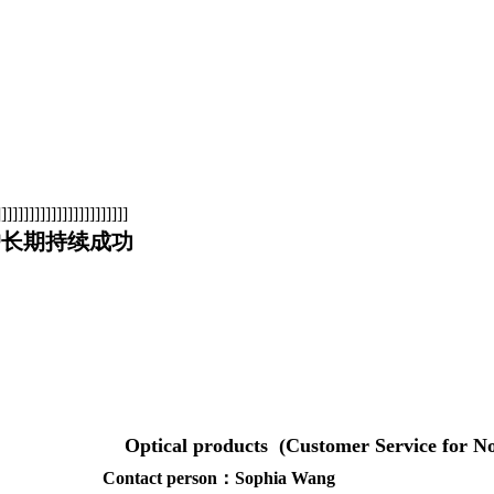
]]]]]]]]]]]]]]]]]]]]]
户长期持续成功
ts (Customer Service for Non-Chi
son：Sophia Wang