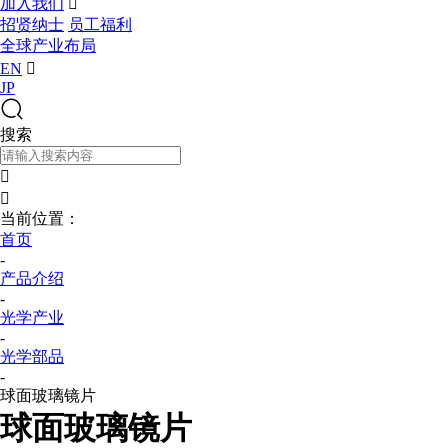
加入我们

招贤纳士
员工福利
全球产业布局
EN

JP
搜索


当前位置：
首页
-
产品介绍
-
光学产业
-
光学部品
-
球面玻璃镜片
球面玻璃镜片